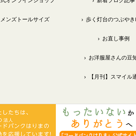
式オンラインショップ
›
新着ブログ記事
メンズトールサイズ
›
歩く灯台のつぶやきB
›
お直し事例
›
お洋服屋さんの豆
›
【月刊】スマイル