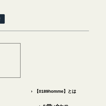
索
›
【0189homme】とは