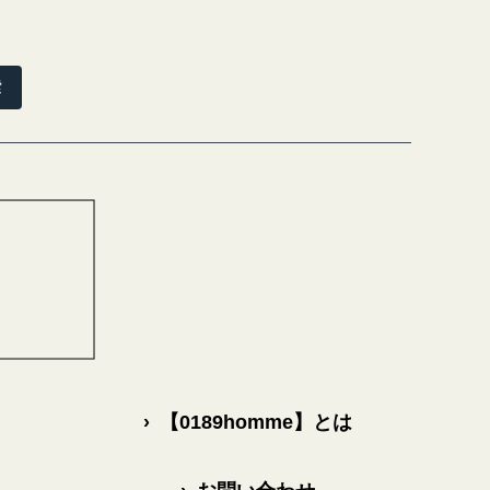
索
›
【0189homme】とは