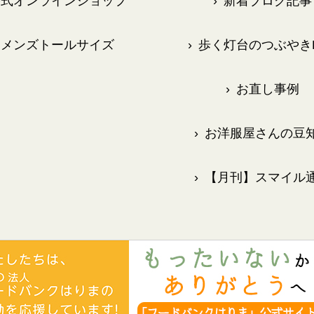
式オンラインショップ
›
新着ブログ記事
メンズトールサイズ
›
歩く灯台のつぶやきB
›
お直し事例
›
お洋服屋さんの豆
›
【月刊】スマイル