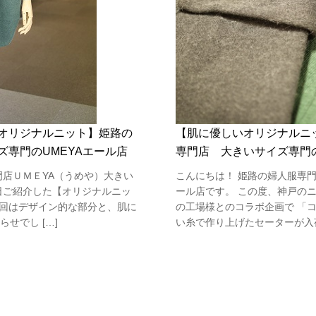
オリジナルニット】姫路の
【肌に優しいオリジナルニ
ズ専門のUMEYAエール店
専門店 大きいサイズ専門の
門店ＵＭＥYA（うめや）大きい
こんにちは！ 姫路の婦人服専門
日ご紹介した【オリジナルニッ
ール店です。 この度、神戸の
回はデザイン的な部分と、肌に
の工場様とのコラボ企画で 「
せでし […]
い糸で作り上げたセーターが入荷