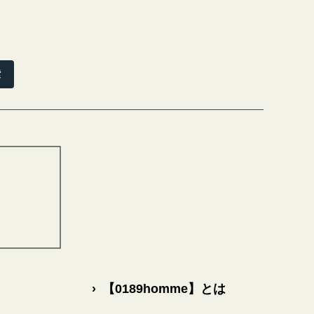
索
›
【0189homme】とは