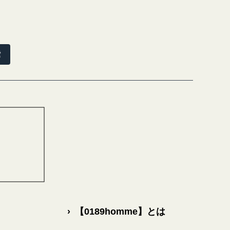
索
›
【0189homme】とは