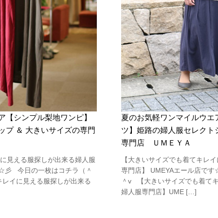
ア【シンプル梨地ワンピ】
夏のお気軽ワンマイルウエ
プ ＆ 大きいサイズの専門
ツ】姫路の婦人服セレクト
専門店 ＵＭＥＹＡ
に見える服探しが出来る婦人服
【大きいサイズでも着てキレイ
す☆彡 今日の一枚はコチラ（＾
専門店】 UMEYAエール店で
キレイに見える服探しが出来る
＾v 【大きいサイズでも着て
婦人服専門店】UME […]