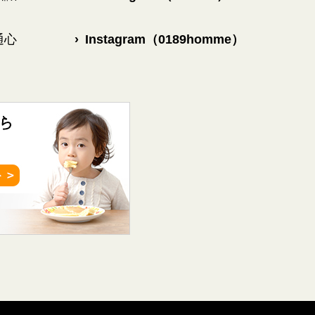
通心
›
Instagram（0189homme）