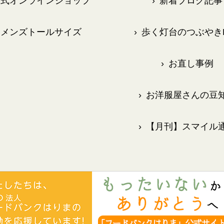
式オンラインショップ
›
新着ブログ記事
メンズトールサイズ
›
歩く灯台のつぶやきB
›
お直し事例
›
お洋服屋さんの豆
›
【月刊】スマイル