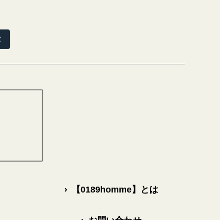
索
›
【0189homme】とは