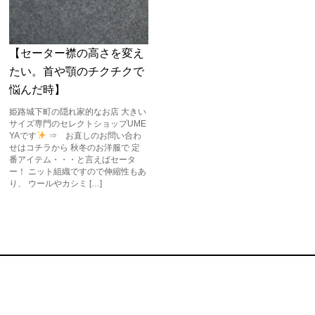
【セーター襟の高さを変え
たい。首や顎のチクチクで
悩んだ時】
姫路城下町の隠れ家的なお店 大きい
サイズ専門のセレクトショップUME
YAです
⇒ お直しのお問い合わ
せはコチラから 秋冬のお洋服で 定
番アイテム・・・と言えばセータ
ー！ ニット組織ですので伸縮性もあ
り、 ウールやカシミ […]