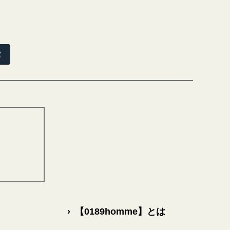
索
›
【0189homme】とは