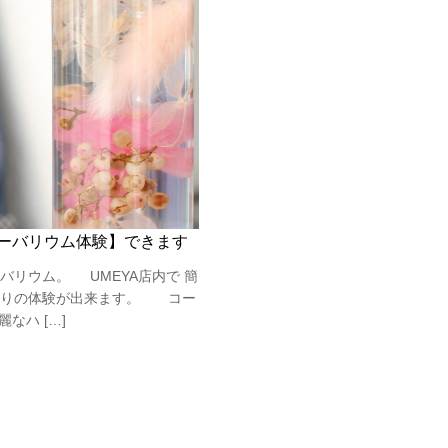
ーバリウム体験】できます
バリウム。 UMEYA店内で 簡
作りの体験が出来ます。 コー
なハ […]