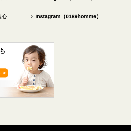
通心
›
Instagram（0189homme）