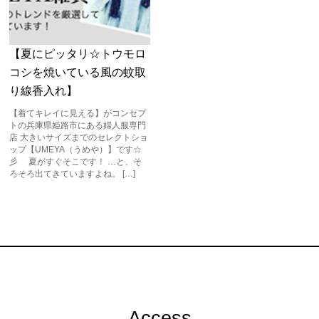
【夏にピッタリ☆トウモロ
コシを焼いている風の蚊取
り線香入れ】
【着てキレイに見える】がコンセプ
トの兵庫県姫路市にある婦人服専門
店 大きいサイズまでのセレクトショ
ップ【UMEYA（うめや）】です☆
彡 夏がすぐそこです！ …と、そ
ろそろ出てきていますよね。 […]
Access