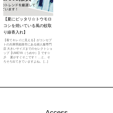
【夏にピッタリ☆トウモロ
コシを焼いている風の蚊取
り線香入れ】
【着てキレイに見える】がコンセプ
トの兵庫県姫路市にある婦人服専門
店 大きいサイズまでのセレクトショ
ップ【UMEYA（うめや）】です☆
彡 夏がすぐそこです！ …と、そ
ろそろ出てきていますよね。 […]
Access