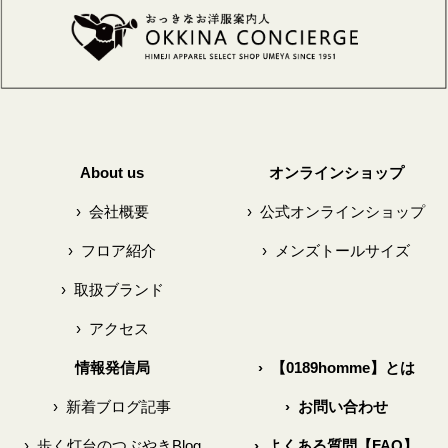
About us
オンラインショップ
›
会社概要
›
公式オンラインショップ
›
フロア紹介
›
メンズトールサイズ
›
取扱ブランド
›
アクセス
情報発信局
›
【0189homme】とは
›
新着ブログ記事
›
お問い合わせ
›
歩く灯台のつぶやきBlog
›
よくある質問【FAQ】