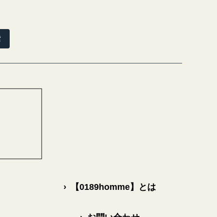
索
›
【0189homme】とは