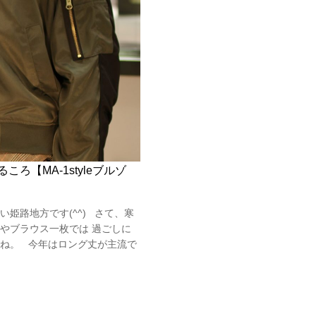
ろ【MA-1styleブルゾ
姫路地方です(^^) さて、寒
やブラウス一枚では 過ごしに
ね。 今年はロング丈が主流で