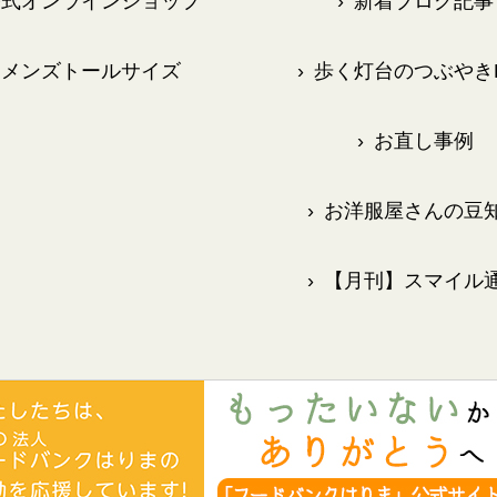
式オンラインショップ
›
新着ブログ記事
メンズトールサイズ
›
歩く灯台のつぶやきB
›
お直し事例
›
お洋服屋さんの豆
›
【月刊】スマイル