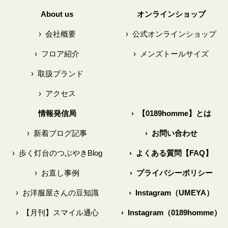
About us
オンラインショップ
›
会社概要
›
公式オンラインショップ
›
フロア紹介
›
メンズトールサイズ
›
取扱ブランド
›
アクセス
情報発信局
›
【0189homme】とは
›
新着ブログ記事
›
お問い合わせ
›
歩く灯台のつぶやきBlog
›
よくある質問【FAQ】
›
お直し事例
›
プライバシーポリシー
›
お洋服屋さんの豆知識
›
Instagram（UMEYA）
›
【月刊】スマイル通心
›
Instagram（0189homme）