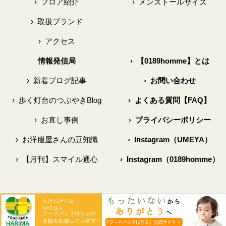
›
フロア紹介
›
メンズトールサイズ
›
取扱ブランド
›
アクセス
情報発信局
›
【0189homme】とは
›
新着ブログ記事
›
お問い合わせ
›
歩く灯台のつぶやきBlog
›
よくある質問【FAQ】
›
お直し事例
›
プライバシーポリシー
›
お洋服屋さんの豆知識
›
Instagram（UMEYA）
›
【月刊】スマイル通心
›
Instagram（0189homme）