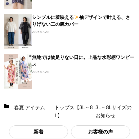
シンプルに着映える
袖デザインで叶える、さ
りげない二の腕カバー
2026.07.29
無地では物足りない日に。上品な水彩柄ワンピー
ス
2026.07.28
春夏 アイテム
,
トップス【3L～8
,
3L～8Lサイズの
L】
お知らせ
新着
お客様の声