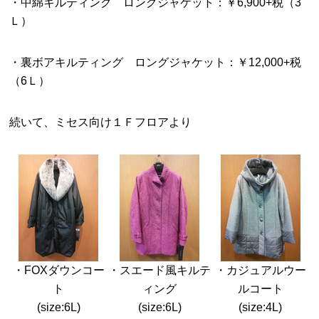
・中綿キルティング ロングジャケット：￥6,900+税（3
Ｌ）
・裏ボアキルティング ロングジャケット：￥12,000+税
（6Ｌ）
続いて、ミセス向け１Ｆフロアより
・FOXダウンコー
・スエード風キルテ
・カジュアルウー
ト
ィング
ルコート
(size:6L)
(size:6L)
(size:4L)