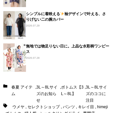
シンプルに着映える
袖デザインで叶える、さ
りげない二の腕カバー
2026.07.29
無地では物足りない日に。上品な水彩柄ワンピー
ス
2026.07.28
春夏 アイテ
,
3L～8Lサイ
,
ボトムス【3
,
3L～8Lサイ
ム
ズのお知ら
L～8L】
ズのココに
せ
注目
ウメヤ
,
セレクトショップ
,
パンツ
,
キレイ目
,
himeji