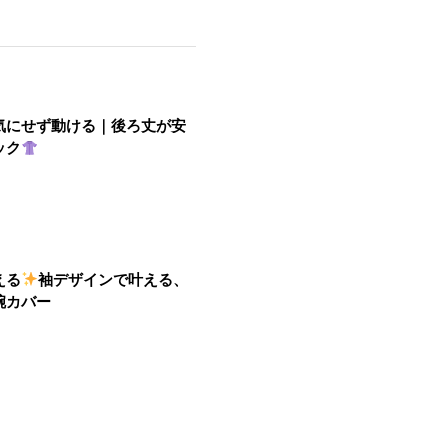
気にせず動ける｜後ろ丈が安
ック
える
袖デザインで叶える、
腕カバー