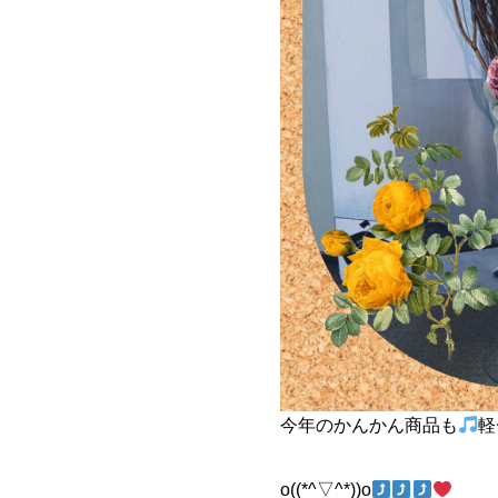
今年のかんかん商品も
軽
o((*^▽^*))o