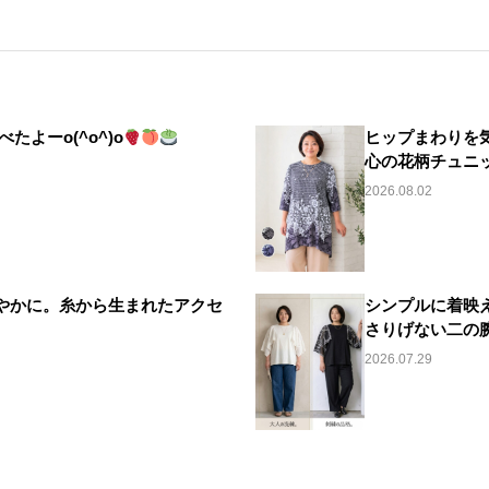
たよーo(^o^)o
ヒップまわりを
心の花柄チュニ
2026.08.02
やかに。糸から生まれたアクセ
シンプルに着映
さりげない二の
2026.07.29