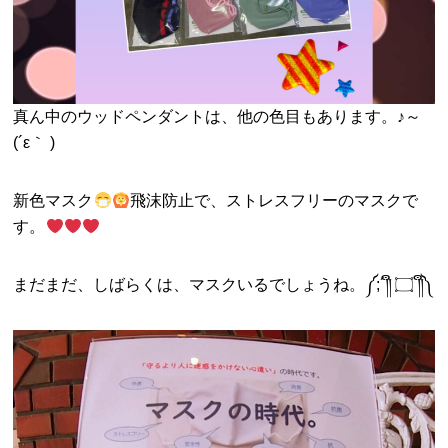
真ん中のウッドペンダントは、他の色目もあります。♪～
(´ε｀ )
新色マスク
飛沫防止で、ストレスフリーのマスクで
す。
まだまだ、しばらくは、マスクいるでしょうね。༼;´༎ຶ ۝ ༎ຶ༽