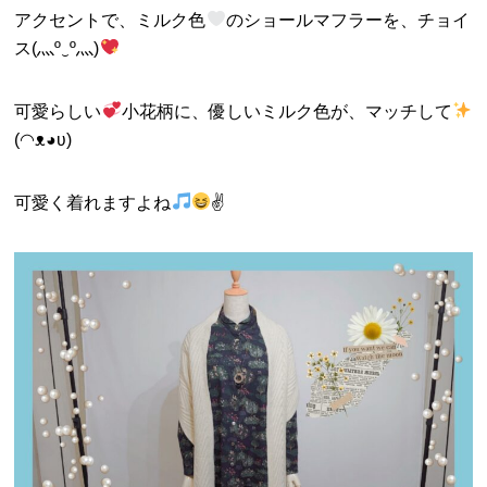
アクセントで、ミルク色
のショールマフラーを、チョイ
ス(灬º‿º灬)
可愛らしい
小花柄に、優しいミルク色が、マッチして
(◠ᴥ◕ʋ)
可愛く着れますよね
✌