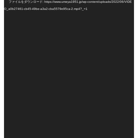
ファイルをダウンロード: https://www.umeya1951.jp/wp-content/uploads/2022/06/VIDE
プ
O_a0b27461-cb45-49be-a3a2-cba5579e95ca-2.mp4?_=1
レ
ー
ヤ
ー