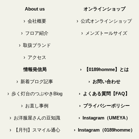
About us
オンラインショップ
›
会社概要
›
公式オンラインショップ
›
フロア紹介
›
メンズトールサイズ
›
取扱ブランド
›
アクセス
情報発信局
›
【0189homme】とは
›
新着ブログ記事
›
お問い合わせ
›
歩く灯台のつぶやきBlog
›
よくある質問【FAQ】
›
お直し事例
›
プライバシーポリシー
›
お洋服屋さんの豆知識
›
Instagram（UMEYA）
›
【月刊】スマイル通心
›
Instagram（0189homme）