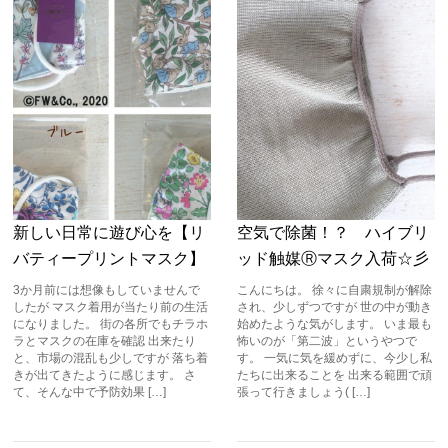
新しい日常に遊び心を【リ
空気で除菌！？ ハイブリ
バティープリントマスク】
ッド触媒Ⓡマスク入荷☆彡
3か月前には想像もしていませんで
こんにちは。 徐々に自粛規制が解除
したが マスク着用が当たり前の生活
され、少しずつですが 世の中が動き
になりました。 街の各所でもチラホ
始めたような気がします。 いま最も
ラとマスクの在庫を確認 出来たり
怖いのが「第二波」というやつで
と、市場の混乱も少しですが 落ち着
す。 一気に気を緩めずに、今少し私
きが出てきたように感じます。 さ
たちに出来ることを 出来る範囲で頑
て、そんな中で予防効果 […]
張って行きましょう( […]