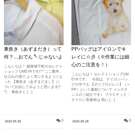
東炊き（あずまだき）って
PPバッグはアイロンでキ
何？…おでん
じゃないよ
レイに☆彡（※作業には細
心のご注意を！）
こんにちは！ 姫路城下町のセレクト
ショップ UMEYAです(^^ ここ数年、
こんにちは！ セレクトショップUM
仕入れの場で よく耳にするようにな
EYAです。 今回は、ナイロンバッ
った 【東炊き（あずまだき）】 に
グの中でも 【ポリプロピレン】（＝
ついてお話してみようと思います(^
PP）という素材について メンテナ
^) 東炊きと […]
ンスのご紹介です♪ プラスチック・
ナイロン系素材は 熱に […]
0
0
2020.05.30
2020.05.18