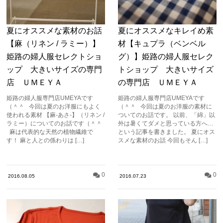
夏にオススメな素材のお話
夏にオススメなキレイめ素
【麻（リネン / ラミー）】
材【キュプラ（ベンベル
姫路の婦人服セレクトショ
グ）】姫路の婦人服セレク
ップ 大きいサイズの専門
トショップ 大きいサイズ
店 ＵＭＥＹＡ
の専門店 ＵＭＥＹＡ
姫路の婦人服専門店UMEYAです
姫路の婦人服専門店UMEYAです
（＾＾ 今回は夏のお洋服にもよく
（＾＾ 今回は夏のお洋服の素材に
使われる素材 【麻-あさ-】（リネン /
ついてのお話です。 以前、「綿」以
ラミー）についてのお話です（＾＾
外は暑くてダメと思っている方へ…
麻は代表的な天然の植物繊維で
という記事を書きました。 夏にオス
す！ 麻と人との係わりは […]
スメな素材のお話 今回もそん […]
0
0
2016.08.05
2016.07.23