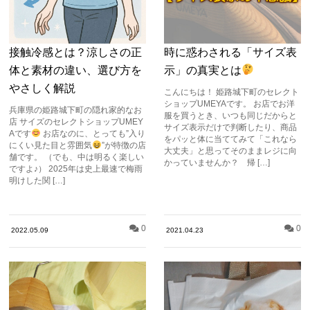
接触冷感とは？涼しさの正
時に惑わされる「サイズ表
体と素材の違い、選び方を
示」の真実とは
やさしく解説
こんにちは！ 姫路城下町のセレクト
ショップUMEYAです。 お店でお洋
兵庫県の姫路城下町の隠れ家的なお
服を買うとき、いつも同じだからと
店 サイズのセレクトショップUMEY
サイズ表示だけで判断したり、商品
Aです
お店なのに、とっても”入り
をパッと体に当ててみて「これなら
にくい見た目と雰囲気
”が特徴の店
大丈夫」と思ってそのままレジに向
舗です。 （でも、中は明るく楽しい
かっていませんか？ 帰 […]
ですよ♪） 2025年は史上最速で梅雨
明けした関 […]
0
0
2022.05.09
2021.04.23