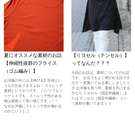
夏にオススメな素材のお話
【リヨセル（テンセル）】
【伸縮性抜群のフライス
ってなんだ？？？
（ゴム編み）】
今回のお話は、素材についてのお話
です。 お店でもよく聞かれる話です
お洋服の中には【伸びる】生地とい
ので 一度書いてみる事にしました☆
うものがありますよね！ ストレッチ
彡 お洋服を買う時、素材を気にする
素材というやつです。 パンツでもジ
方なら リヨセル（指定外繊維） ま
ャケットでも、ストレッチ性のある
たは テンセル（指定外繊維） とい
物は着易くて良い感じです（＾＾
う素材が書いてある […]
なぜお洋服にストレッチ性が備わる
のかという […]