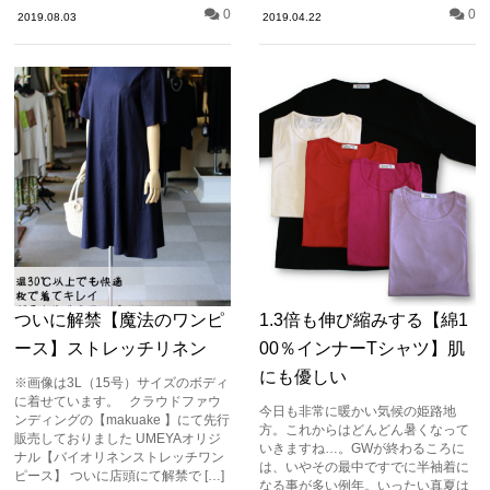
0
0
2019.08.03
2019.04.22
ついに解禁【魔法のワンピ
1.3倍も伸び縮みする【綿1
ース】ストレッチリネン
00％インナーTシャツ】肌
にも優しい
※画像は3L（15号）サイズのボディ
に着せています。 クラウドファウ
今日も非常に暖かい気候の姫路地
ンディングの【makuake 】にて先行
方。これからはどんどん暑くなって
販売しておりました UMEYAオリジ
いきますね…。GWが終わるころに
ナル【バイオリネンストレッチワン
は、いやその最中ですでに半袖着に
ピース】 ついに店頭にて解禁で […]
なる事が多い例年。いったい真夏は