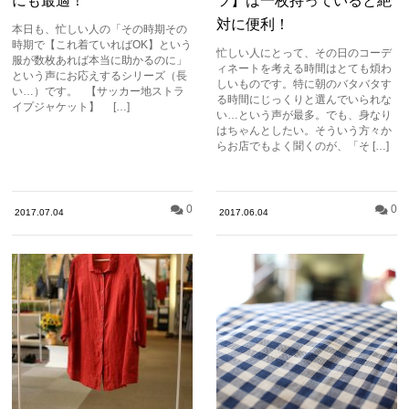
にも最適！
ツ】は一枚持っていると絶
対に便利！
本日も、忙しい人の「その時期その
時期で【これ着ていればOK】という
忙しい人にとって、その日のコーデ
服が数枚あれば本当に助かるのに」
ィネートを考える時間はとても煩わ
という声にお応えするシリーズ（長
しいものです。特に朝のバタバタす
い…）です。 【サッカー地ストラ
る時間にじっくりと選んでいられな
イプジャケット】 […]
い…という声が最多。でも、身なり
はちゃんとしたい。そういう方々か
らお店でもよく聞くのが、「そ […]
0
0
2017.07.04
2017.06.04