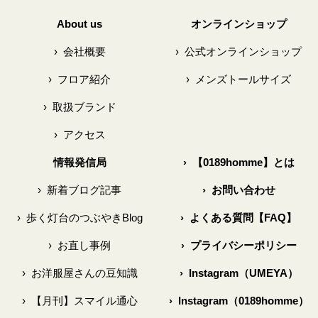
About us
オンラインショップ
›
会社概要
›
公式オンラインショップ
›
フロア紹介
›
メンズトールサイズ
›
取扱ブランド
›
アクセス
情報発信局
›
【0189homme】とは
›
新着ブログ記事
›
お問い合わせ
›
歩く灯台のつぶやきBlog
›
よくある質問【FAQ】
›
お直し事例
›
プライバシーポリシー
›
お洋服屋さんの豆知識
›
Instagram（UMEYA）
›
【月刊】スマイル通心
›
Instagram（0189homme）