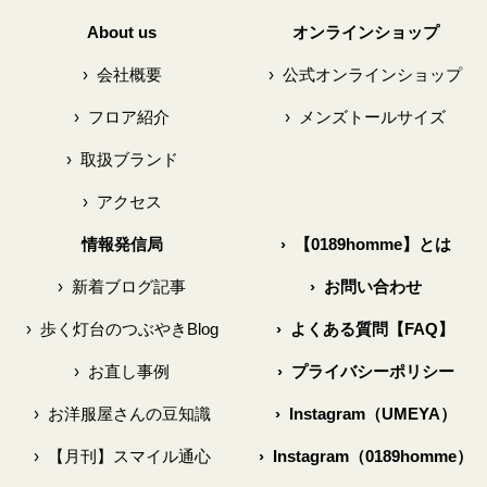
About us
オンラインショップ
›
会社概要
›
公式オンラインショップ
›
フロア紹介
›
メンズトールサイズ
›
取扱ブランド
›
アクセス
情報発信局
›
【0189homme】とは
›
新着ブログ記事
›
お問い合わせ
›
歩く灯台のつぶやきBlog
›
よくある質問【FAQ】
›
お直し事例
›
プライバシーポリシー
›
お洋服屋さんの豆知識
›
Instagram（UMEYA）
›
【月刊】スマイル通心
›
Instagram（0189homme）