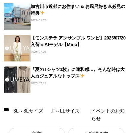
加古川市近郊にお住まい & お風呂好き♨必見の
特典
2026.01.26
【モンステラ アンサンブル ワンピ】2025/07/20
入荷 × AIモデル【Mino】
2025.07.21
「夏のTシャツ1枚」に違和感…。そんな時は大
人カジュアルなトップス
2025.07.11
3L～8Lサイズ
,
F～LLサイズ
,
イベントのお知
らせ