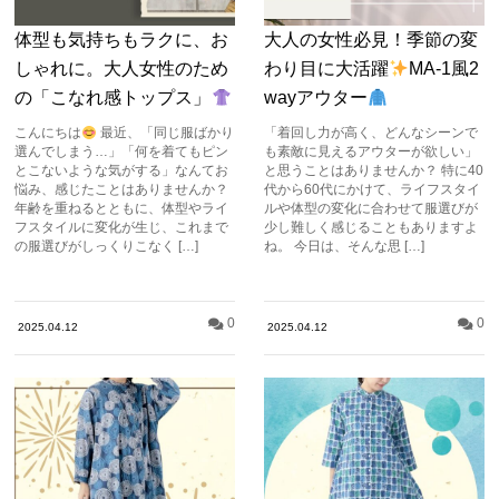
体型も気持ちもラクに、お
大人の女性必見！季節の変
しゃれに。大人女性のため
わり目に大活躍
MA-1風2
の「こなれ感トップス」
wayアウター
こんにちは
最近、「同じ服ばかり
「着回し力が高く、どんなシーンで
選んでしまう…」「何を着てもピン
も素敵に見えるアウターが欲しい」
とこないような気がする」なんてお
と思うことはありませんか？ 特に40
悩み、感じたことはありませんか？
代から60代にかけて、ライフスタイ
年齢を重ねるとともに、体型やライ
ルや体型の変化に合わせて服選びが
フスタイルに変化が生じ、これまで
少し難しく感じることもありますよ
の服選びがしっくりこなく […]
ね。 今日は、そんな思 […]
0
0
2025.04.12
2025.04.12