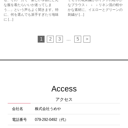
も、その一方で「新しい季節にどん
ミモザの花刺繍がポイントの軽やか
な服を着たらいいか迷ってしま
なブラウス ↓ ↓ ↓ リネン混の軽や
う…」という声もよく聞きます。特
かな素材に、イエローとグリーンの
に、何を選んでも派手すぎたり地味
刺繍が […]
に […]
投
1
2
3
…
5
>
稿
の
ペ
ー
ジ
送
Access
り
アクセス
会社名
株式会社うめや
電話番号
079-292-0492（代）