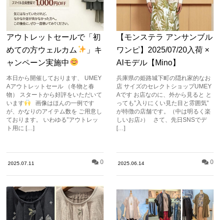
アウトレットセールで「初
【モンステラ アンサンブル
めての方ウェルカム
」キ
ワンピ】2025/07/20入荷 ×
ャンペーン実施中
AIモデル【Mino】
本日から開催しております、 UMEY
兵庫県の姫路城下町の隠れ家的なお
Aアウトレットセール （冬物と春
店 サイズのセレクトショップUMEY
物） スタートから好評をいただいて
Aです お店なのに、外から見ると と
います
画像はほんの一例です
っても”入りにくい見た目と雰囲気”
が、かなりのアイテム数を ご用意し
が特徴の店舗です。（中は明るく楽
ております。 いわゆる”アウトレッ
しいお店♪） さて、先日SNSでデ
ト用に […]
[…]
0
0
2025.07.11
2025.06.14