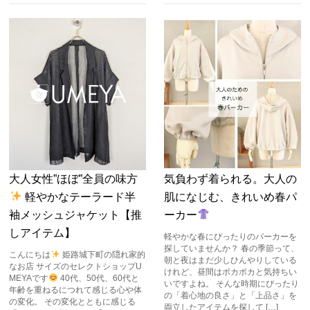
大人女性”ほぼ”全員の味方
気負わず着られる。大人の
軽やかなテーラード半
肌になじむ、きれいめ春パ
袖メッシュジャケット【推
ーカー
しアイテム】
軽やかな春にぴったりのパーカーを
探していませんか？ 春の季節って、
こんにちは
姫路城下町の隠れ家的
朝と夜はまだ少しひんやりしている
なお店 サイズのセレクトショップU
けれど、昼間はポカポカと気持ちい
MEYAです
40代、50代、60代と
いですよね。 そんな時期にぴったり
年齢を重ねるにつれて感じる心や体
の「着心地の良さ」と「上品さ」を
の変化。 その変化とともに感じる
両立したアイテムを探して […]