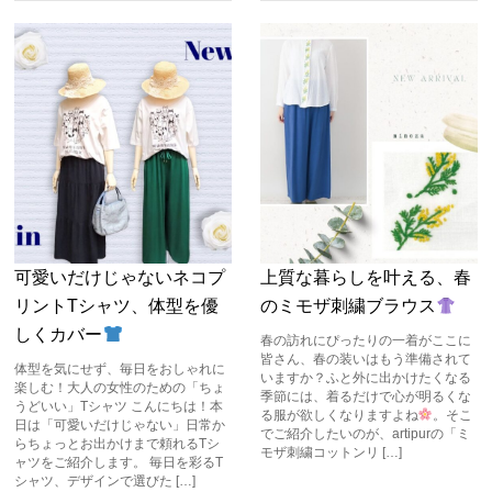
可愛いだけじゃないネコプ
上質な暮らしを叶える、春
リントTシャツ、体型を優
のミモザ刺繍ブラウス
しくカバー
春の訪れにぴったりの一着がここに
皆さん、春の装いはもう準備されて
体型を気にせず、毎日をおしゃれに
いますか？ふと外に出かけたくなる
楽しむ！大人の女性のための「ちょ
季節には、着るだけで心が明るくな
うどいい」Tシャツ こんにちは！本
る服が欲しくなりますよね
。そこ
日は「可愛いだけじゃない」日常か
でご紹介したいのが、artipurの「ミ
らちょっとお出かけまで頼れるTシ
モザ刺繍コットンリ […]
ャツをご紹介します。 毎日を彩るT
シャツ、デザインで選びた […]