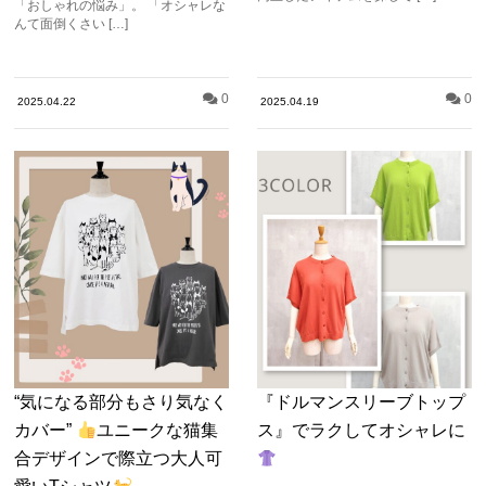
「おしゃれの悩み」。 「オシャレな
んて面倒くさい […]
0
0
2025.04.22
2025.04.19
“気になる部分もさり気なく
『ドルマンスリーブトップ
カバー”
ユニークな猫集
ス』でラクしてオシャレに
合デザインで際立つ大人可