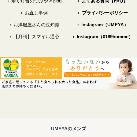
›
歩く灯台のつぶやきBlog
›
よくある質問【FAQ】
›
お直し事例
›
プライバシーポリシー
›
お洋服屋さんの豆知識
›
Instagram（UMEYA）
›
【月刊】スマイル通心
›
Instagram（0189homme）
- UMEYAのメンズ -