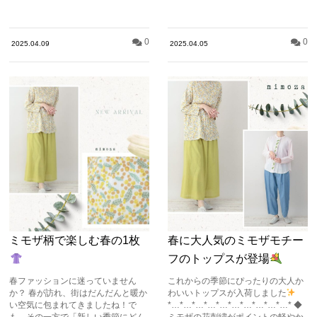
0
0
2025.04.09
2025.04.05
ミモザ柄で楽しむ春の1枚
春に大人気のミモザモチー
フのトップスが登場
春ファッションに迷っていません
これからの季節にぴったりの大人か
か？ 春が訪れ、街はだんだんと暖か
わいいトップスが入荷しました
い空気に包まれてきましたね！で
*…*…*…*…*…*…*…*…*…*…* ◆