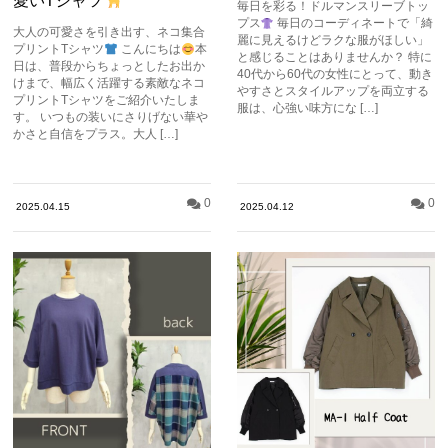
愛いTシャツ
毎日を彩る！ドルマンスリーブトッ
プス
毎日のコーディネートで「綺
大人の可愛さを引き出す、ネコ集合
麗に見えるけどラクな服がほしい」
プリントTシャツ
こんにちは
本
と感じることはありませんか？ 特に
日は、普段からちょっとしたお出か
40代から60代の女性にとって、動き
けまで、幅広く活躍する素敵なネコ
やすさとスタイルアップを両立する
プリントTシャツをご紹介いたしま
服は、心強い味方にな […]
す。 いつもの装いにさりげない華や
かさと自信をプラス。大人 […]
0
0
2025.04.15
2025.04.12