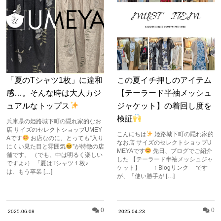
「夏のTシャツ1枚」に違和
この夏イチ押しのアイテム
感…。そんな時は大人カジ
【テーラード半袖メッシュ
ュアルなトップス
ジャケット】の着回し度を
検証
兵庫県の姫路城下町の隠れ家的なお
店 サイズのセレクトショップUMEY
こんにちは
姫路城下町の隠れ家的
Aです
お店なのに、とっても”入り
なお店 サイズのセレクトショップU
にくい見た目と雰囲気
”が特徴の店
MEYAです
先日、ブログでご紹介
舗です。 （でも、中は明るく楽しい
した 【テーラード半袖メッシュジャ
ですよ♪） 「夏はTシャツ１枚♪ …
ケット】 ↑ Blogリンク です
は、もう卒業 […]
が、「使い勝手が […]
0
0
2025.06.08
2025.04.23