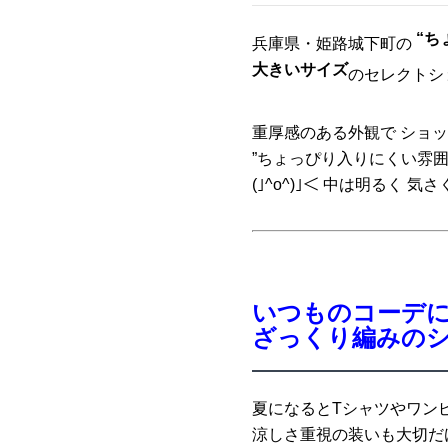
“ち
兵庫県・姫路城下町の
大きいサイズ
のセレクトシ
重厚感のある外観で ショッ
”ちょっぴり入りにくい雰囲
(｣^o^)｣＜ 中は明るく 気
いつものコーデ
ざっくり編みのシ
夏になるとTシャツやワン
涼しさ重視の装いも大切だ