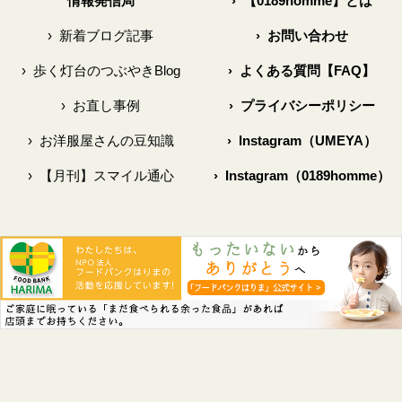
情報発信局
›
【0189homme】とは
›
新着ブログ記事
›
お問い合わせ
›
歩く灯台のつぶやきBlog
›
よくある質問【FAQ】
›
お直し事例
›
プライバシーポリシー
›
お洋服屋さんの豆知識
›
Instagram（UMEYA）
›
【月刊】スマイル通心
›
Instagram（0189homme）