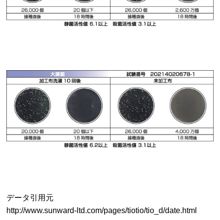
データ引用元
http://www.sunward-ltd.com/pages/tiotio/tio_d/date.html