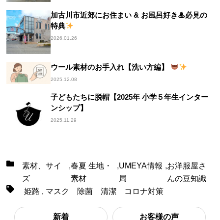
加古川市近郊にお住まい & お風呂好き♨必見の
特典
2026.01.26
ウール素材のお手入れ【洗い方編】
2025.12.08
子どもたちに脱帽【2025年 小学５年生インター
ンシップ】
2025.11.29
素材、サイ
,
春夏 生地・
,
UMEYA情報
,
お洋服屋さ
ズ
素材
局
んの豆知識
姫路
,
マスク 除菌 清潔 コロナ対策
新着
お客様の声