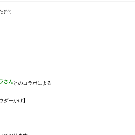
^^;
ラさん
とのコラボによる
ウダーかけ】