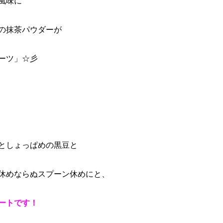
風味に
の抹茶パウダーが
ーツ」☆彡
としょっぱめの黒豆と
休めならぬスプーン休めにと、
ートです！