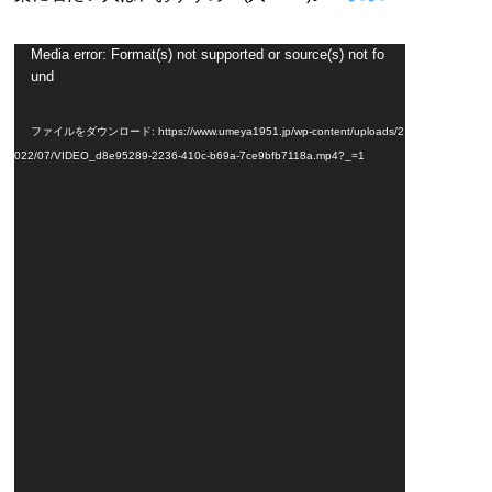
Media error: Format(s) not supported or source(s) not fo
動
und
画
プ
ファイルをダウンロード: https://www.umeya1951.jp/wp-content/uploads/2
レ
022/07/VIDEO_d8e95289-2236-410c-b69a-7ce9bfb7118a.mp4?_=1
ー
ヤ
ー