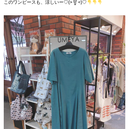
このワンピースも、涼しいー♡(> ਊ <)♡