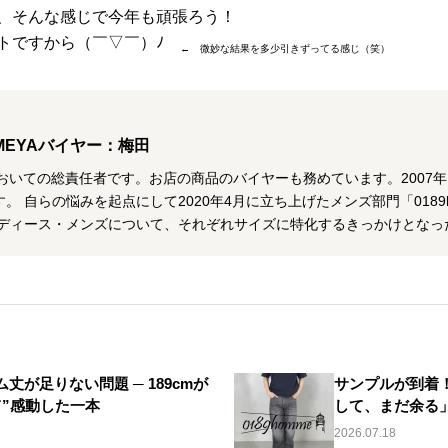
、そんな感じで今年も頑張ろう！
ートですから（￣▽￣）ﾉ
← 微妙な結果を多少引きずってる感じ（笑）
MEYAバイヤー：梅田
おいての総責任者です。お店の商品のバイヤーも務めています。2007
。 自らの悩みを起点にして2020年4月に立ち上げたメンズ部門「0189
レディース・メンズについて、それぞれサイズに特化するきっかけとなっ
丈が足りない問題 ─ 189cmが
サンプルが到着！
て”感動した一本
して、まだ余る」｜
2026.07.18