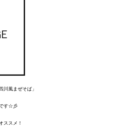
四川風まぜそば」
です☆彡
オススメ！