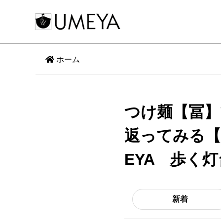
ホーム
つけ麺【冨】
返ってみる【
EYA 歩く
新着