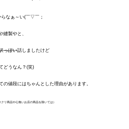
からなぁ～い(￣▽￣；
や縫製やと、
訳っぽい
話しましたけど
どうなん？(笑)
ての値段にはちゃんとした理由があります。
タクリ商品や心無いお店の商品を除いては）