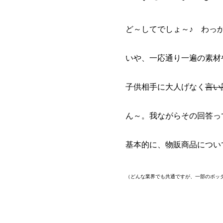
ど～してでしょ～♪ わっ
いや、一応通り一遍の素材
子供相手に大人げなく
言い
ん～。我ながらその回答って
基本的に、物販商品につい
（どんな業界でも共通ですが、一部のボッ